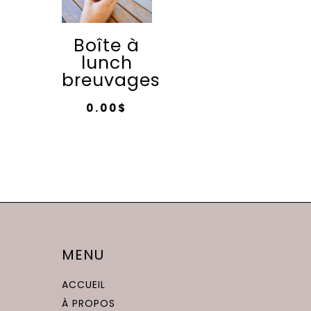
Boîte à
lunch
breuvages
0.00
$
MENU
ACCUEIL
À PROPOS