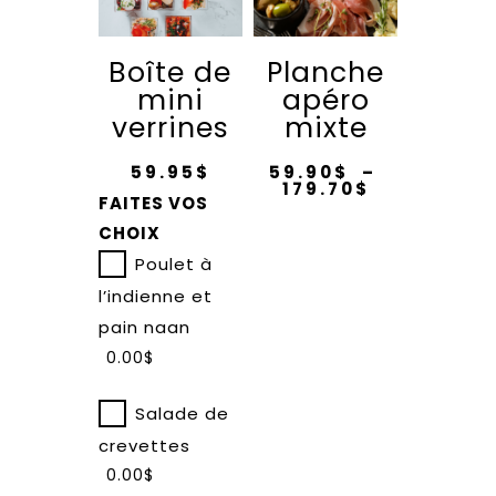
Boîte de
Planche
mini
apéro
verrines
mixte
59.95$
59.90
$
–
Plage
179.70
$
FAITES VOS
de
Ce
prix :
CHOIX
59.90$
produit
à
Poulet à
179.70$
a
l’indienne et
plusieurs
pain naan
variations.
0.00$
Les
options
Salade de
peuvent
crevettes
être
0.00$
choisies