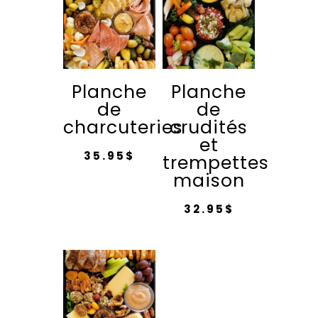
Planche
Planche
de
de
charcuteries
crudités
et
35.95
$
trempettes
maison
32.95
$