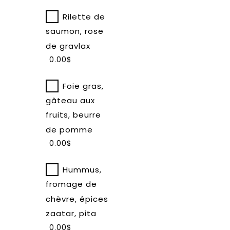
sur
Rilette de
la
saumon, rose
page
de gravlax
du
0.00$
produit
Foie gras,
gâteau aux
fruits, beurre
de pomme
0.00$
Hummus,
fromage de
chèvre, épices
zaatar, pita
0.00$