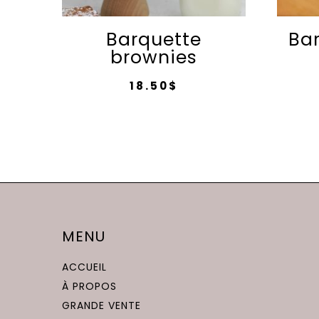
Barquette
Bar
brownies
18.50
$
MENU
ACCUEIL
À PROPOS
GRANDE VENTE