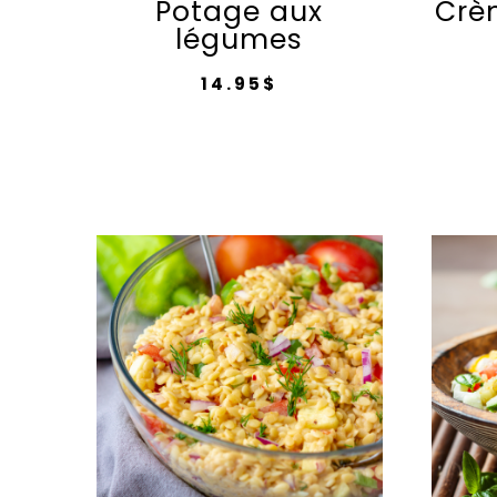
Potage aux
Crè
légumes
14.95
$