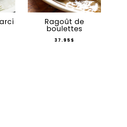
arci
Ragoût de
boulettes
37.95
$