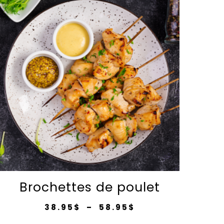
Brochettes de poulet
Plage
38.95
$
–
58.95
$
de
Ce
prix :