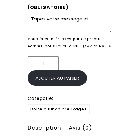
(OBLIGATOIRE)
Vous êtes intéressés par ce produit
écrivez-nous ici ou à INFO@MARKINA.CA
quantité
de
Boîte
AJOUTER AU PANIER
à
lunch
Catégorie:
breuvages
Boîte à lunch breuvages
Description
Avis (0)