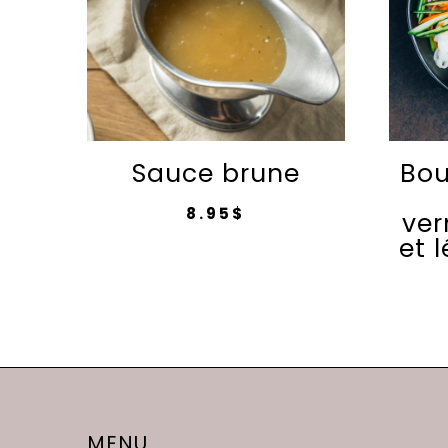
Sauce brune
Bou
8.95
$
ver
et 
MENU