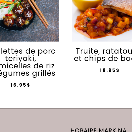
lettes de porc
Truite, ratatou
teriyaki,
et chips de b
micelles de riz
18.95
$
légumes grillés
16.95
$
HORAIRE MARKINA