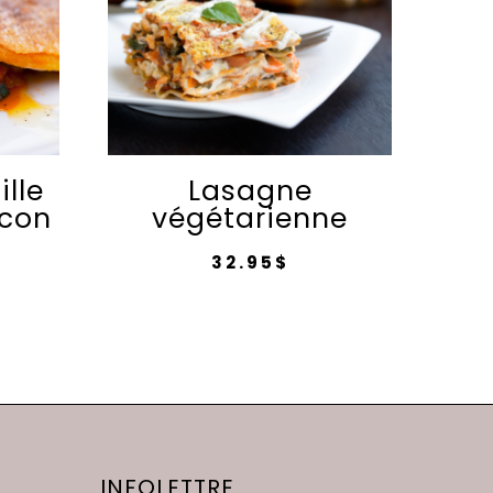
ille
Lasagne
acon
végétarienne
32.95
$
Ce
produit
a
plusieurs
variations.
Les
options
INFOLETTRE