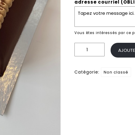
adresse courriel (OBL
Vous êtes intéressés par ce 
quantité
AJOUTE
de
Bûche
gourmande
Catégorie:
Non classé
chocolat
et
caramel
salé