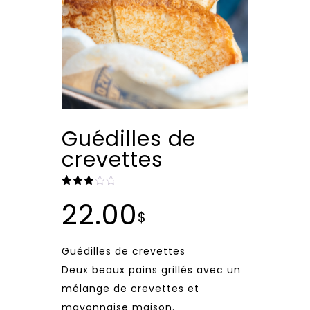
Guédilles de
crevettes
Noté
3
22.00
3.00
$
sur
5
basé
sur
Guédilles de crevettes
notations
client
Deux beaux pains grillés avec un
mélange de crevettes et
mayonnaise maison.