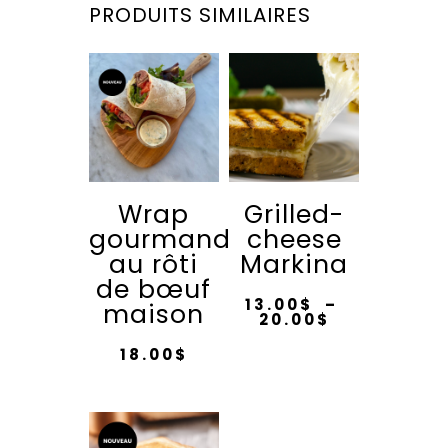
PRODUITS SIMILAIRES
Wrap
Grilled-
gourmand
cheese
au rôti
Markina
de bœuf
13.00
$
–
maison
Plage
20.00
$
de
Ce
prix :
18.00
$
13.00$
produit
à
Ce
20.00$
a
produit
plusieurs
a