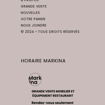
choisies
GRANDE VENTE
sur
NOUVELLES
la
VOTRE PANIER
page
NOUS JOINDRE
du
© 2024 • TOUS DROITS RÉSERVÉS
produit
HORAIRE MARKINA