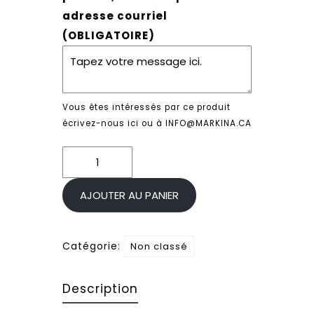
adresse courriel
(OBLIGATOIRE)
Vous êtes intéressés par ce produit
écrivez-nous ici ou à INFO@MARKINA.CA
quantité
de
Macaroni
AJOUTER AU PANIER
au
fromage
Catégorie:
Non classé
Description