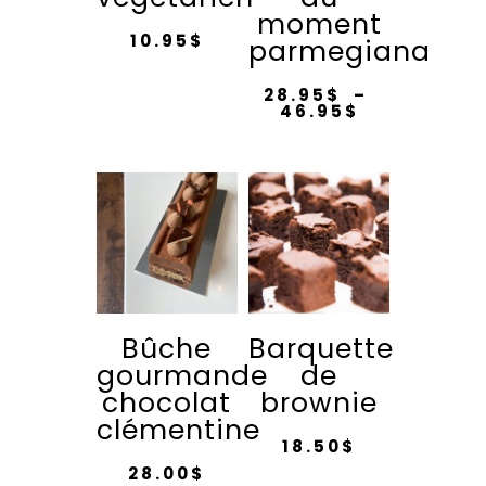
moment
10.95
$
parmegiana
28.95
$
–
Plage
46.95
$
de
Ce
prix :
28.95$
produit
à
46.95$
a
plusieurs
variations.
Les
options
Bûche
Barquette
peuvent
gourmande
de
être
chocolat
brownie
choisies
clémentine
sur
18.50
$
la
28.00
$