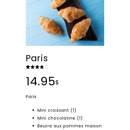
Paris
Noté
1
14.95
4.00
$
sur 5
basé
sur
notation
Paris
client
Mini croissant (1)
Mini chocolatine (1)
Beurre aux pommes maison