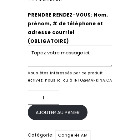
PRENDRE RENDEZ-VOUS: Nom,
prénom, # de téléphone et
adresse courriel
(OBLIGATOIRE)
Vous êtes intéressés par ce produit
écrivez-nous ici ou à INFO@MARKINA.CA
quantité
de
Poulet
AJOUTER AU PANIER
de
Cornouaille
Catégorie:
CongeléPAM