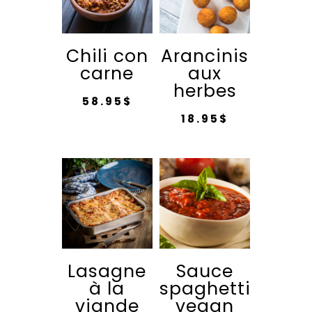
Chili con
Arancinis
carne
aux
herbes
58.95
$
18.95
$
Ce
produit
a
plusieurs
variations.
Les
options
peuvent
Lasagne
Sauce
être
à la
spaghetti
choisies
viande
vegan
sur