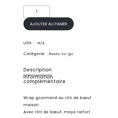
quantité
de
Wrap
AJOUTER AU PANIER
gourmand
au
UGS :
N/A
rôti
de
Catégorie:
Resto-to-go
bœuf
maison
Description
Information
complémentaire
Wrap gourmand au rôti de bœuf
maison
Avec rôti de bœuf, mayo raifort