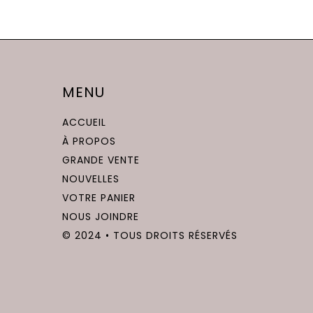
20.00$
page
a
du
plusieurs
produit
variations.
Les
options
MENU
peuvent
ACCUEIL
être
À PROPOS
choisies
GRANDE VENTE
sur
NOUVELLES
la
VOTRE PANIER
page
NOUS JOINDRE
du
© 2024 • TOUS DROITS RÉSERVÉS
produit