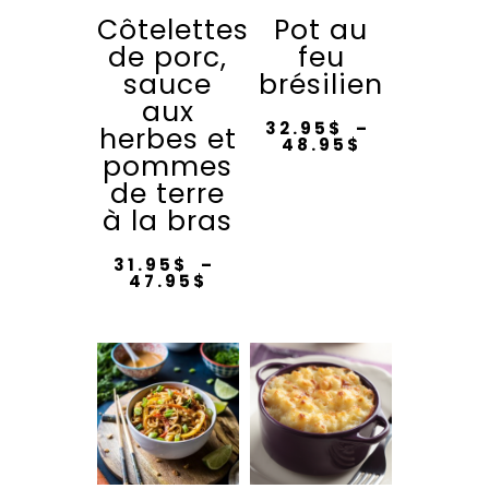
Côtelettes
Pot au
de porc,
feu
sauce
brésilien
aux
32.95
$
–
herbes et
Plage
48.95
$
pommes
de
Ce
prix :
de terre
32.95$
produit
à
à la bras
48.95$
a
plusieurs
31.95
$
–
Plage
47.95
$
variations.
de
Ce
prix :
Les
31.95$
produit
à
options
47.95$
a
peuvent
plusieurs
être
variations.
choisies
Les
sur
options