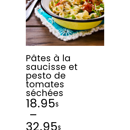
Pâtes à la
saucisse et
pesto de
tomates
séchées
18.95
$
–
32.95
$