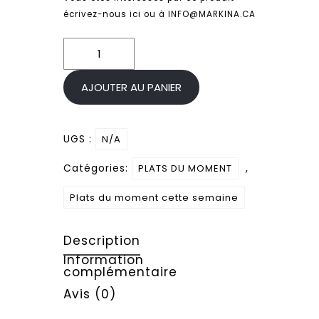
écrivez-nous ici ou à INFO@MARKINA.CA
quantité
de
Pâtes
AJOUTER AU PANIER
à
la
UGS :
N/A
saucisse
et
Catégories:
,
PLATS DU MOMENT
pesto
Plats du moment cette semaine
de
tomates
séchées
Description
Information
complémentaire
Avis (0)