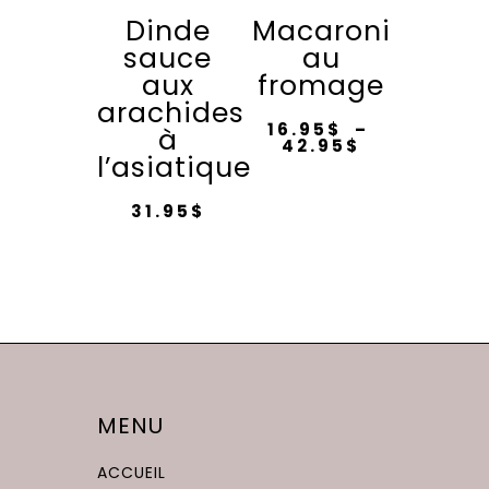
la
Dinde
Macaroni
peuvent
page
sauce
au
être
du
aux
fromage
choisies
produit
arachides
sur
16.95
$
–
à
Plage
42.95
$
la
l’asiatique
de
Ce
page
prix :
16.95$
produit
du
à
31.95
$
42.95$
a
produit
plusieurs
variations.
Les
options
peuvent
être
MENU
choisies
sur
ACCUEIL